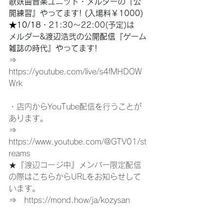
歌妖曲音楽ユニット・メルダーの『公
開練習』やってます! (入場料￥1000)
★10/18
・21:30〜22:00(予定)は
メルダー&渡辺浩弐の公開
配信
『ゲーム
雑誌の時代』やってます!
⇒　
https://youtube.com/live/s4fMHDOW
Wrk
・店内からYouTube配信を行うことが
あります。
⇒　
https://www.youtube.com/@GTV01/st
reams
★『渡辺コージ中』メンバー限定配信
の際はこちらからURLをお知らせして
います。
⇒　
https://mond.how/ja/kozysan