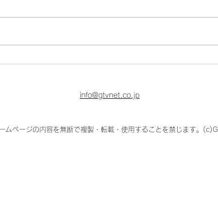
Kカフェ営業につきまして
Kカ
(2026年7月〜)
(20
info@gtvnet.co.jp
ームページの内容を無断で複製・転載・使用することを禁じます。(c)GTV