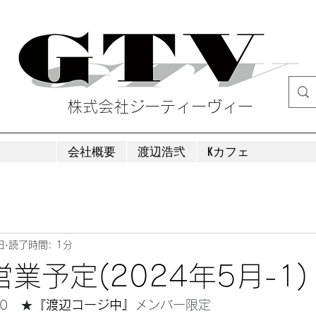
株式会社ジーティーヴィー
会社概要
渡辺浩弐
Kカフェ
日
読了時間: 1分
業予定(2024年5月-1)
00　★
『渡辺コージ中』
メンバー限定