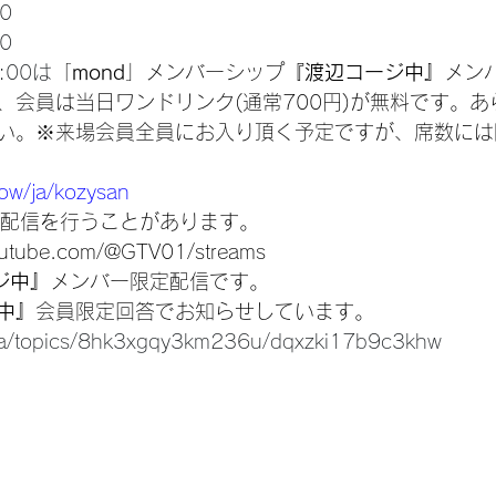
0
0
:00は
「
mond
」メンバーシップ
『渡辺コージ中』
メン
で、会員は当日ワンドリンク(通常700円)が無料です。
い。
※来場会員全員にお入り頂く予定ですが、席数には
ow/ja/kozysan
be配信を行うことがあります。
outube.com/@GTV01/streams
ジ中』
メンバー限定配信です。
中』
会員限定回答でお知らせしています。
ja/topics/8hk3xgqy3km236u/dqxzki17b9c3khw